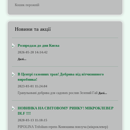
Кошик порожній
Новини та акції
Розпродаж до дня Києва
2026-05-20 14:14:42
Далі...
В Центрі газонних трав! Добрива від вітчизняного
виробника!
2023-03-01 11:24:04
Гранульовані добрива для садових рослин Зелений Гай
Далі...
НОВИНКА НА СВІТОВОМУ РИНКУ! МІКРОКЛЕВЕР
DLF !!!!
2020-03-13 11:10:15
PIPOLINA Trifolium repens Конюшина повзуча (мікроклевер)