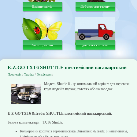
Насіння квітів
Добрива для газону
Захист рослин
доставка і оплата
E-Z-GO TXT6 SHUTTLE шестимісний пасажирський
Продукція
/
Техніка
/
Гольф-кари
/
Модель Shuttle 6 - це оптимальний варіант для перевезення
груп людей в парках, готелях або на заводах.
E-Z-GO TXT6 &Trade; SHUTTLE шестимісний пасажирський.
Базова комплектація TXT6 Shuttle:
Кольоровий корпус з термопластика Durashield &Trade; з напиленням,
і фінішною обробкою покриття;