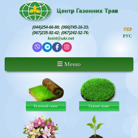
(044)254-66-88
;
(066)745-16-33
;
УКР
(067)235-92-42
;
(067)242-52-76
;
РУС
kvint@ukr.net
Меню
Рулонний газон
Газонні трави