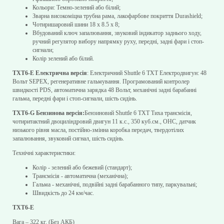
Кольори: Темно-зелений або білий;
Зварна високоміцна трубна рама, лакофарбове покриття Durashield;
Чотиришаровий шини 18 x 8.5 x 8;
Вбудований ключ запалювання, звуковий індикатор заднього ходу,
ручний регулятор вибору напрямку руху, передні, задні фари і стоп-
сигнали;
Колір зелений або білий.
TXT6-E Електрична версія
: Електричний Shuttle 6 TXT Електродвигун: 48
Вольт SEPEX, регенеративне гальмування. Програмований контролер
швидкості PDS, автоматична зарядка 48 Вольт, механічні задні барабанні
гальма, передні фари і стоп-сигнали, шість сидінь.
TXT6-G Бензинова версія:
Бензиновий Shuttle 6 TXT Тиха трансмісія,
чотиритактний двоциліндровий двигун 11 к.с., 350 куб.см., OHC, датчик
низького рівня масла, постійно-змінна коробка передач, твердотілих
запалювання, звуковий сигнал, шість сидінь.
Технічні характеристики:
Колір - зелений або бежевий (стандарт);
Трансмісія - автоматична (механічна);
Гальма - механічні, подвійні задні барабанного типу, паркувальні;
Швидкість до 24 км/чаc.
TXT6-E
Вага – 322 кг. (Без АКБ)