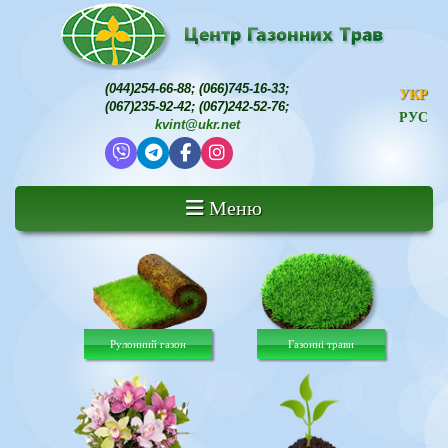
(044)254-66-88
;
(066)745-16-33
;
УКР
(067)235-92-42
;
(067)242-52-76
;
РУС
kvint@ukr.net
Меню
Рулонний газон
Газонні трави