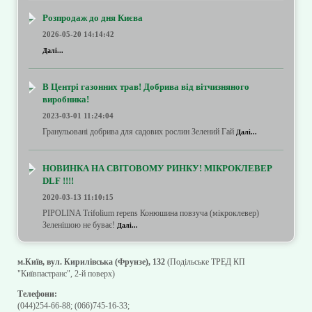
Розпродаж до дня Києва
2026-05-20 14:14:42
Далі...
В Центрі газонних трав! Добрива від вітчизняного
виробника!
2023-03-01 11:24:04
Гранульовані добрива для садових рослин Зелений Гай
Далі...
НОВИНКА НА СВІТОВОМУ РИНКУ! МІКРОКЛЕВЕР
DLF !!!!
2020-03-13 11:10:15
PIPOLINA Trifolium repens Конюшина повзуча (мікроклевер)
Зеленішою не буває!
Далі...
м.Київ, вул. Кирилівська (Фрунзе), 132
(Подільське ТРЕД КП
"Київпастранс", 2-й поверх)
Телефони:
(044)254-66-88
;
(066)745-16-33
;