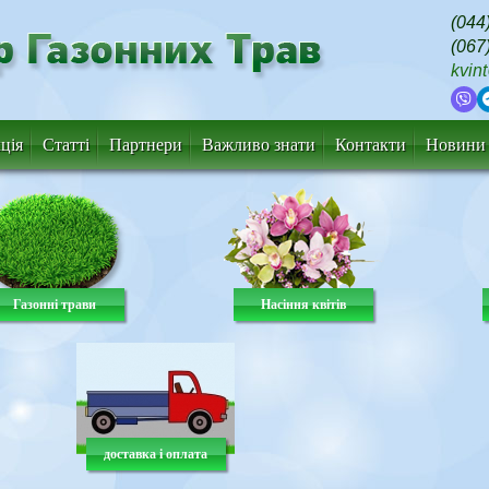
(044
(067
kvin
ція
Статті
Партнери
Важливо знати
Контакти
Новини 
Газонні трави
Насіння квітів
доставка і оплата