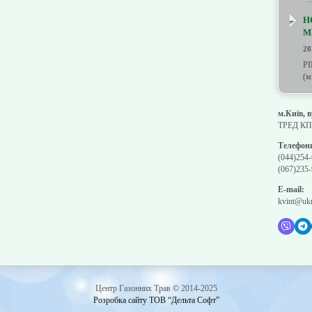
Н
М
20
PI
(м
м.Київ, 
ТРЕД КП 
Телефон
(044)254-
(067)235-
E-mail:
kvint@ukr
Центр Газонних Трав © 2014-2025
Розробка сайту ТОВ “Дельта Софт”