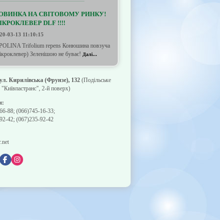
ОВИНКА НА СВІТОВОМУ РИНКУ!
ІКРОКЛЕВЕР DLF !!!!
20-03-13 11:10:15
POLINA Trifolium repens Конюшина повзуча
ікроклевер) Зеленішою не буває!
Далі...
вул. Кирилівська (Фрунзе), 132
(Подільське
"Київпастранс", 2-й поверх)
и:
66-88
;
(066)745-16-33
;
92-42
;
(067)235-92-42
.net