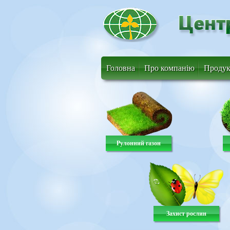
Головна
Про компанію
Продук
Рулонний газон
Захист рослин