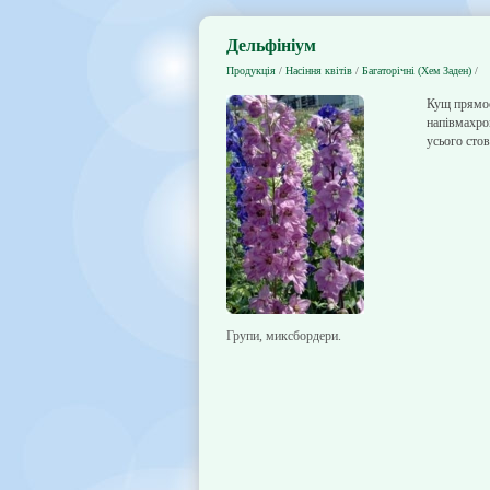
Дельфініум
Продукція
/
Насіння квітів
/
Багаторічні (Хем Заден)
/
Кущ прямос
напівмахров
усього стов
Групи, миксбордери.