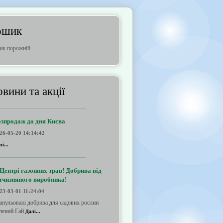
ошик
ик порожній
вини та акції
озпродаж до дня Києва
26-05-20 14:14:42
і...
Центрі газонних трав! Добрива від
тчизняного виробника!
23-03-01 11:24:04
анульовані добрива для садових рослин
лений Гай
Далі...