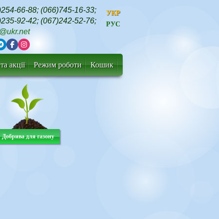
)254-66-88
;
(066)745-16-33
;
УКР
)235-92-42
;
(067)242-52-76
;
РУС
t@ukr.net
та акції
Режим роботи
Кошик
Добрива для газону