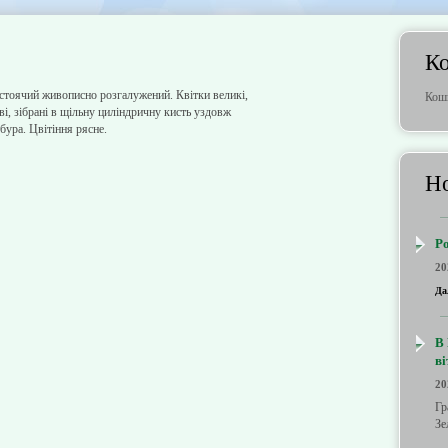
К
тоячий живописно розгалужений. Квітки великі,
Кош
і, зібрані в щільну циліндричну кисть уздовж
бура. Цвітіння рясне.
Но
Р
20
Дал
В 
ві
20
Гр
Зе