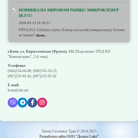
НОВИНКА НА МИРОВОМ РЫНКЕ! МИКРОКЛЕВЕР
DLF!!!!
2020-03-13 11:10:15
PIPOLINA Trifolium repens Клевер ползучий (микроклевер) Зеленее
не бывает!
Далее...
г.Киев, ул. Кирилловская (Фрунзе), 132
(Подольское ТРЕД КП
"Киевпастранс", 2-й этаж)
Телефоны:
(044)254-66-88
;
(066)745-16-33
;
(067)235-92-42
;
(067)235-92-42
E-mail:
kvint@ukr.net
Центр Газонных Трав © 2014-2025
Разработка сайта ООО “Дельта Софт”