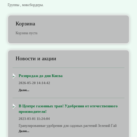
Группы , миксбордеры.
Корзина
Корзина пуста
Новости и акции
Розпродаж до дня Києва
2026-05-20 14:14:42
Далее...
В Центре газонных трав! Удобрения от отечественного
производителя!
2023-03-01 11:24:04
Гранулированные удобрения для садовых растений Зелений Гай
Далее...