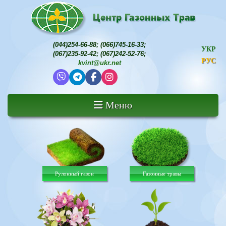
(044)254-66-88
;
(066)745-16-33
;
УКР
(067)235-92-42
;
(067)242-52-76
;
РУС
kvint@ukr.net
Меню
Рулонный газон
Газонные травы