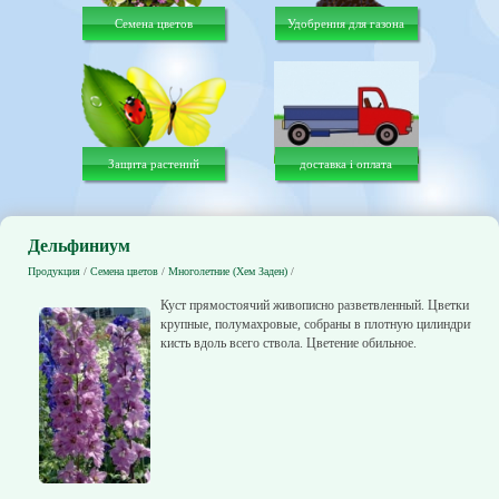
Семена цветов
Удобрения для газона
Защита растений
доставка і оплата
Дельфиниум
Продукция
/
Семена цветов
/
Многолетние (Хем Заден)
/
Куст прямостоячий живописно разветвленный. Цветки
крупные, полумахровые, собраны в плотную цилиндрическ
кисть вдоль всего ствола. Цветение обильное.