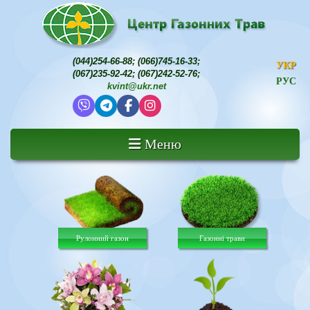
(044)254-66-88
;
(066)745-16-33
;
УКР
(067)235-92-42
;
(067)242-52-76
;
РУС
kvint@ukr.net
Меню
Рулонний газон
Газонні трави