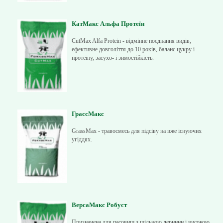
КатМакс Альфа Протеїн
CutMax Alfa Protein - відмінне поєднання видів,
ефективне довголіття до 10 років, баланс цукру і
протеїну, засухо- і зимостійкість.
ГрассМакс
GrassMax - травосмесь для підсіву на вже існуючих
угіддях.
ВерсаМакс Робуст
Призначена для пасовищ з щільною дернини і високою