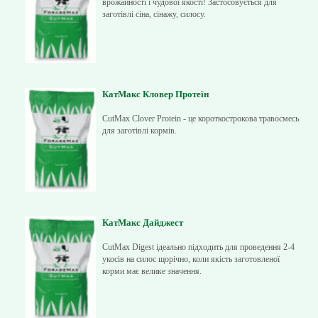
врожайності і чудової якості! Застосовується для
заготівлі сіна, сінажу, силосу.
КатМакс Кловер Протеїн
CutMax Clover Protein - це короткострокова травосмесь
для заготівлі кормів.
КатМакс Дайджест
CutMax Digest ідеально підходить для проведення 2-4
укосів на силос щорічно, коли якість заготовленої
корми має велике значення.