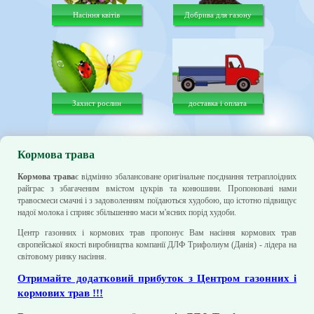
Насіння квітів
Добрива для газону
Захист рослин
доставка і оплата
Кормова трава
Кормова трава
є відмінно збалансоване оригінальне поєднання тетраплоідних
райграс з збагаченим вмістом цукрів та конюшини. Пропоновані нами
травосмеси смачні і з задоволенням поїдаються худобою, що істотно підвищує
надої молока і сприяє збільшенню маси м'ясних порід худоби.
Центр газонних і кормових трав пропонує Вам насіння кормових трав
європейської якості виробництва компанії ДЛФ Трифолиум (Данія) - лідера на
світовому ринку насіння.
Отримайте додатковий прибуток з Центром газонних і
кормових трав !!!