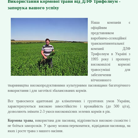
Використання кормової трави від ДЛФ Трифолиум -
запорука вашого успіху
Наша компанія є
офіційним
представником
виробничо-селекційної
трансконтинентальної
компанії ДЛФ
Трифолиум в Україні з
1995 року і пропонує
високоякісні кормові
травосуміші для
забезпечення
вітчизняного
тваринництва високопродуктивними культурними пасовищами багаторічного
використання і для заготівлі збалансованих кормів.
Все травосмеси адаптовані до кліматичних і грунтових умов України,
характеризуються високою зимостійкістю і врожайність (до 500 ц/га),
дозволяють знімати 2-3 укоси високоякісних зелених кормів в рік.
Кормова трава
, використана для пасовищ, відрізняється високою схожістю і
не боїться заморозків. У цьому можна переконатися, відвідавши пасовища, на
яких і росте трава з нашого насіння.