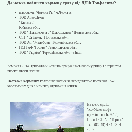
Де можна побачити кормову траву від ДЛФ Трифолиум?
агрофірма "Чорний Ріг" м.Чернігів;
ТОВ Агрофірма
"Княжичі"
Київська обл.;
ТОВ "Підприємство" Відродження "Полтавська обл.;
СФГ "Світанок" Полтавська обл.;
ТОВ АФ "Медобори" Тернопільська обл.;
ПСП АФ "Горинь" Тернопільська обл.;
ТОВ "Україна" Тернопільська обл. та інші.
Компанія ДЛФ Трифолиум успішно працює на світовому ринку і є гарантом
високої якості насіння.
Поставка кормових трав
здійснюється за передоплатою протягом 15-20
календарних днів з моменту отримання коштів.
На фото суміш
"КатМакс альфа
протеїн", посів 2012р.
Поля ПСП АФ "Горинь"
Тел. (03549) 4-41-43; 4-
42-46