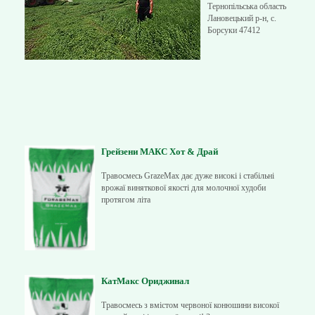
Тернопільська область
Лановецький р-н, с.
Борсуки 47412
Грейзени МАКС Хот & Драй
Травосмесь GrazeMax дає дуже високі і стабільні
врожаї виняткової якості для молочної худоби
протягом літа
КатМакс Ориджинал
Травосмесь з вмістом червоної конюшини високої