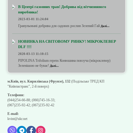
В Центрі газонних трав! Добрива від вітчизняного
виробника!
2023-03-01 11:24:04
Гранульовані добрива для садових рослин Зелений Гай
Далі...
НОВИНКА НА СВІТОВОМУ РИНКУ! МІКРОКЛЕВЕР
DLF !!!!
2020-03-13 11:10:15
PIPOLINA Trifolium repens Конюшина повзуча (мікроклевер)
Зеленішою не буває!
Далі...
м.Київ, вул. Кирилівська (Фрунзе), 132
(Подільське ТРЕД КП
"Київпастранс", 2-й поверх)
Телефони:
(044)254-66-88
;
(066)745-16-33
;
(067)235-92-42
;
(067)235-92-42
E-mail:
kvint@ukr.net