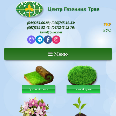
(044)254-66-88
;
(066)745-16-33
;
УКР
(067)235-92-42
;
(067)242-52-76
;
РУС
kvint@ukr.net
Меню
Рулонний газон
Газонні трави