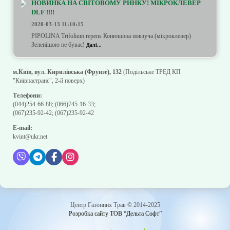
НОВИНКА НА СВІТОВОМУ РИНКУ! МІКРОКЛЕВЕР
DLF !!!!
2020-03-13 11:10:15
PIPOLINA Trifolium repens Конюшина повзуча (мікроклевер)
Зеленішою не буває!
Далі...
м.Київ, вул. Кирилівська (Фрунзе), 132
(Подільське ТРЕД КП
"Київпастранс", 2-й поверх)
Телефони:
(044)254-66-88
;
(066)745-16-33
;
(067)235-92-42
;
(067)235-92-42
E-mail:
kvint@ukr.net
Центр Газонних Трав © 2014-2025
Розробка сайту ТОВ “Дельта Софт”