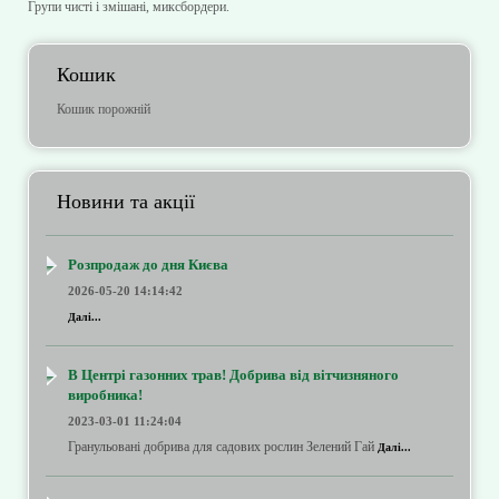
Групи чисті і змішані, миксбордери.
Кошик
Кошик порожній
Новини та акції
Розпродаж до дня Києва
2026-05-20 14:14:42
Далі...
В Центрі газонних трав! Добрива від вітчизняного
виробника!
2023-03-01 11:24:04
Гранульовані добрива для садових рослин Зелений Гай
Далі...