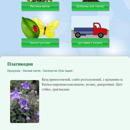
Насіння квітів
Добрива для газону
Захист рослин
доставка і оплата
Платикодон
Продукція
/
Насіння квітів
/
Багаторічні (Хем Заден)
/
Кущ прямостоячий, слабо розгалужений, з щільними пагона
Квітки ширококолокольчатиє, великі, декоративні. Цвітіння
стійке, оригінальне.