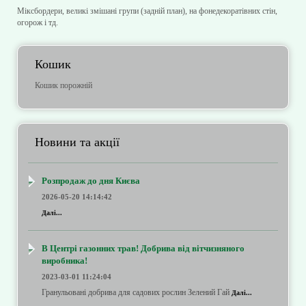
Міксбордери, великі змішані групи (задній план), на фонедекоратівних стін,
огорож і тд.
Кошик
Кошик порожній
Новини та акції
Розпродаж до дня Києва
2026-05-20 14:14:42
Далі...
В Центрі газонних трав! Добрива від вітчизняного
виробника!
2023-03-01 11:24:04
Гранульовані добрива для садових рослин Зелений Гай
Далі...