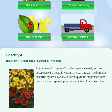
Насіння квітів
Добрива для газону
Захист рослин
доставка і оплата
Геленіум
Продукція
/
Насіння квітів
/
Багаторічні (Хем Заден)
/
Кущ високий, стрункий, слаборазветвленний, квітки
зосереджені в верхній частині куща, а також на бічних пагон
ефектне букетна будова. Цветкікрупние, шірокооткритие,
оригінальною триколірної забарвлення. Цвітіння рясне, стій