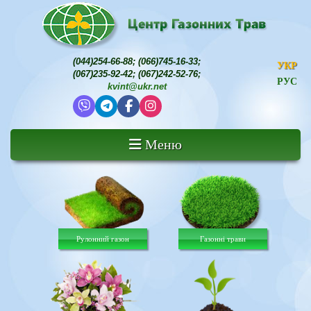
(044)254-66-88
;
(066)745-16-33
;
УКР
(067)235-92-42
;
(067)242-52-76
;
РУС
kvint@ukr.net
Меню
Рулонний газон
Газонні трави