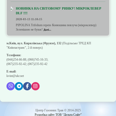
НОВИНКА НА СВІТОВОМУ РИНКУ! МІКРОКЛЕВЕР
DLF !!!!
2020-03-13 11:10:15
PIPOLINA Trifolium repens Конюшина повзуча (мікроклевер)
Зеленішою не буває!
Далі...
м.Київ, вул. Кирилівська (Фрунзе), 132
(Подільське ТРЕД КП
"Київпастранс", 2-й поверх)
Телефони:
(044)254-66-88
;
(066)745-16-33
;
(067)235-92-42
;
(067)235-92-42
E-mail:
kvint@ukr.net
Центр Газонних Трав © 2014-2025
Розробка сайту ТОВ “Дельта Софт”