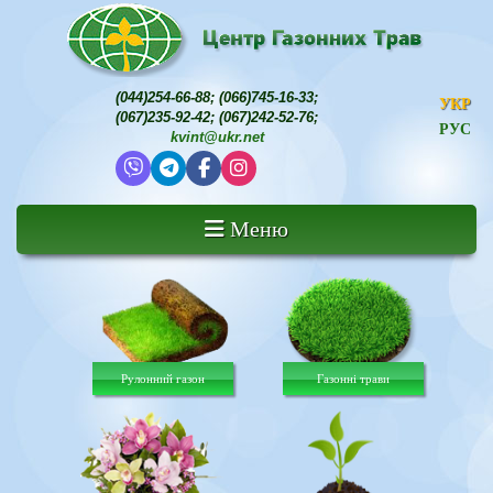
(044)254-66-88
;
(066)745-16-33
;
УКР
(067)235-92-42
;
(067)242-52-76
;
РУС
kvint@ukr.net
Меню
Рулонний газон
Газонні трави