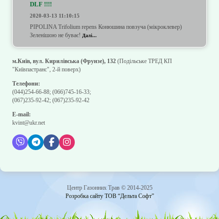
DLF !!!!
2020-03-13 11:10:15
PIPOLINA Trifolium repens Конюшина повзуча (мікроклевер)
Зеленішою не буває!
Далі...
м.Київ, вул. Кирилівська (Фрунзе), 132
(Подільське ТРЕД КП
"Київпастранс", 2-й поверх)
Телефони:
(044)254-66-88
;
(066)745-16-33
;
(067)235-92-42
;
(067)235-92-42
E-mail:
kvint@ukr.net
Центр Газонних Трав © 2014-2025
Розробка сайту ТОВ “Дельта Софт”