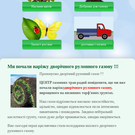
Насіння квітів
Добрива для газону
Захист рослин
доставка і оплата
Ми почали нарізку дворічного рулонного газону !!!
Пропонуємо дворічний рулонний газон !!!
ЦЕНТР газонних трав радий повідомити, що ми вже
почали нарізку
дворічного рулонного газону
,
вирощеного на низинних торф'яних грунтах.
Наш газон відрізняється високою зносостійкістю,
щільністю, швидко відновлюється після інтенсивних
навантажень і пошкоджень. Завдяки нейтральній
кислотності грунту, газон дуже добре приживається, швидко вкорінюється.
Вже сьогодні перші щасливчики стали володарями якісного дворічного
рулонного газону.