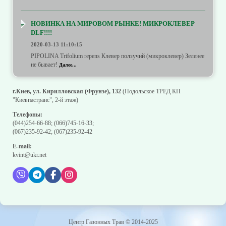
НОВИНКА НА МИРОВОМ РЫНКЕ! МИКРОКЛЕВЕР
DLF!!!!
2020-03-13 11:10:15
PIPOLINA Trifolium repens Клевер ползучий (микроклевер) Зеленее
не бывает!
Далее...
г.Киев, ул. Кирилловская (Фрунзе), 132
(Подольское ТРЕД КП
"Киевпастранс", 2-й этаж)
Телефоны:
(044)254-66-88
;
(066)745-16-33
;
(067)235-92-42
;
(067)235-92-42
E-mail:
kvint@ukr.net
Центр Газонных Трав © 2014-2025