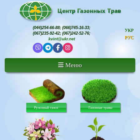
(044)254-66-88
;
(066)745-16-33
;
УКР
(067)235-92-42
;
(067)242-52-76
;
РУС
kvint@ukr.net
Меню
Рулонный газон
Газонные травы