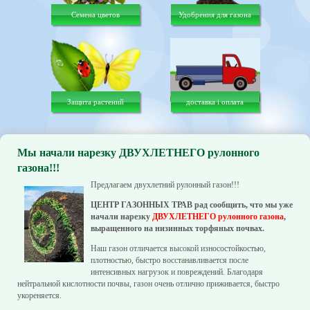
Семена цветов
Удобрения для газона
Защита растений
доставка і оплата
Мы начали нарезку ДВУХЛЕТНЕГО рулонного
газона!!!
Предлагаем двухлетний рулонный газон!!!
ЦЕНТР ГАЗОННЫХ ТРАВ рад сообщить, что мы уже
начали нарезку
ДВУХЛЕТНЕГО рулонного газона
,
выращенного на низинных торфяных почвах.
Наш газон отличается высокой износостойкостью,
плотностью, быстро восстанавливается после
интенсивных нагрузок и повреждений. Благодаря
нейтральной кислотности почвы, газон очень отлично приживается, быстро
укореняется.