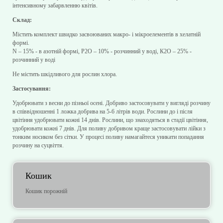
інтенсивному забарвленню квітів.
Склад:
Містить комплект швидко засвоюваних макро- і мікроелементів в хелатній
формі.
N – 15% - в азотній формі, Р2О – 10% - розчинний у воді, К2О – 25% -
розчинний у воді
Не містить шкідливого для рослин хлора.
Застосування:
Удобрювати з весни до пізньої осені. Добриво застосовувати у вигляді розчину
в співвідношенні 1 ложка добрива на 5-6 літрів води. Рослини до і після
цвітіння удобрювати кожні 14 днів. Рослини, що знаходяться в стадії цвітіння,
удобрювати кожні 7 днів. Для поливу добривом краще застосовувати лійки з
тонким носиком без сітки. У процесі поливу намагайтеся уникати попадання
розчину на суцвіття.
Кошик
Кошик порожній