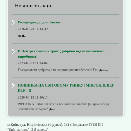
Новини та акції
Розпродаж до дня Києва
2026-05-20 14:14:42
Далі...
В Центрі газонних трав! Добрива від вітчизняного
виробника!
2023-03-01 11:24:04
Гранульовані добрива для садових рослин Зелений Гай
Далі...
НОВИНКА НА СВІТОВОМУ РИНКУ! МІКРОКЛЕВЕР
DLF !!!!
2020-03-13 11:10:15
PIPOLINA Trifolium repens Конюшина повзуча (мікроклевер)
Зеленішою не буває!
Далі...
м.Київ, вул. Кирилівська (Фрунзе), 132
(Подільське ТРЕД КП
"Київпастранс", 2-й поверх)