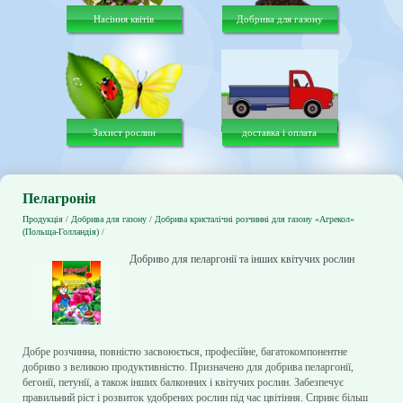
Насіння квітів
Добрива для газону
Захист рослин
доставка і оплата
Пелагронія
Продукція
/
Добрива для газону
/
Добрива кристалічні розчинні для газону «Агрекол»
(Польща-Голландія)
/
Добриво для пеларгонії та інших квітучих рослин
Добре розчинна, повністю засвоюється, професійне, багатокомпонентне
добриво з великою продуктивністю. Призначено для добрива пеларгонії,
бегонії, петунії, а також інших балконних і квітучих рослин. Забезпечує
правильний ріст і розвиток удобрених рослин під час цвітіння. Сприяє більш