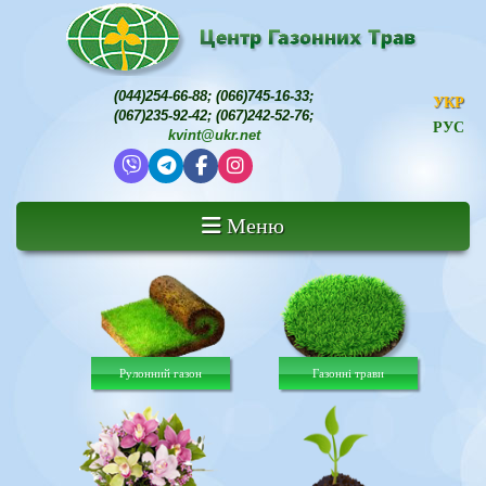
(044)254-66-88
;
(066)745-16-33
;
УКР
(067)235-92-42
;
(067)242-52-76
;
РУС
kvint@ukr.net
Меню
Рулонний газон
Газонні трави