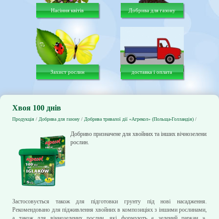
Насіння квітів
Добрива для газону
Захист рослин
доставка і оплата
Хвоя 100 днів
Продукція
/
Добрива для газону
/
Добрива тривалої дії «Агрекол» (Польща-Голландія)
/
Добриво призначене для хвойних та інших вічнозелених
рослин.
Застосовується також для підготовки грунту під нові насадження.
Рекомендовано для підживлення хвойних в композиціях з іншими рослинами,
а також для вічнозелених рослин, які формують « зелений паркан ».