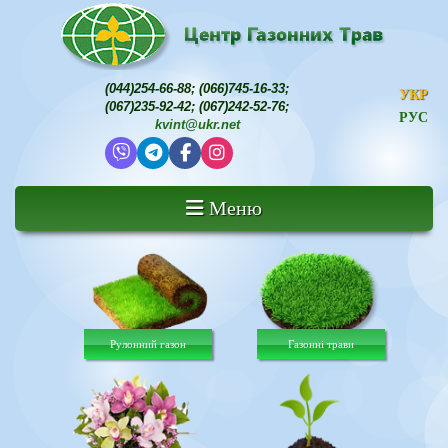
(044)254-66-88
;
(066)745-16-33
;
УКР
(067)235-92-42
;
(067)242-52-76
;
РУС
kvint@ukr.net
Меню
Рулонний газон
Газонні трави