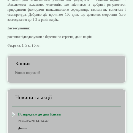
Вивільнення поживних елементів, що містяться в добриві регулюється
природними факторами навколишнього середовища, такими як вологість і
температура. Добриво діє протягом 100 днів, що дозволяє скоротити його
застосування до 1-2-х разів на рік.
Застосування
:
рослини підгодовувати з березня по серпень, двічі на рік.
Фасрвка: 1, 5 кг і 5 кг.
Кошик
Кошик порожній
Новини та акції
Розпродаж до дня Києва
2026-05-20 14:14:42
Далі...