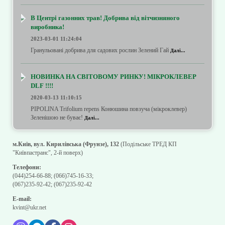
В Центрі газонних трав! Добрива від вітчизняного
виробника!
2023-03-01 11:24:04
Гранульовані добрива для садових рослин Зелений Гай
Далі...
НОВИНКА НА СВІТОВОМУ РИНКУ! МІКРОКЛЕВЕР
DLF !!!!
2020-03-13 11:10:15
PIPOLINA Trifolium repens Конюшина повзуча (мікроклевер)
Зеленішою не буває!
Далі...
м.Київ, вул. Кирилівська (Фрунзе), 132
(Подільське ТРЕД КП
"Київпастранс", 2-й поверх)
Телефони:
(044)254-66-88
;
(066)745-16-33
;
(067)235-92-42
;
(067)235-92-42
E-mail:
kvint@ukr.net