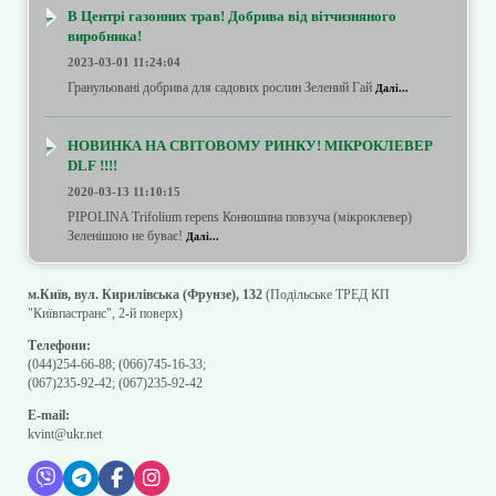
В Центрі газонних трав! Добрива від вітчизняного
виробника!
2023-03-01 11:24:04
Гранульовані добрива для садових рослин Зелений Гай
Далі...
НОВИНКА НА СВІТОВОМУ РИНКУ! МІКРОКЛЕВЕР
DLF !!!!
2020-03-13 11:10:15
PIPOLINA Trifolium repens Конюшина повзуча (мікроклевер)
Зеленішою не буває!
Далі...
м.Київ, вул. Кирилівська (Фрунзе), 132
(Подільське ТРЕД КП
"Київпастранс", 2-й поверх)
Телефони:
(044)254-66-88
;
(066)745-16-33
;
(067)235-92-42
;
(067)235-92-42
E-mail:
kvint@ukr.net