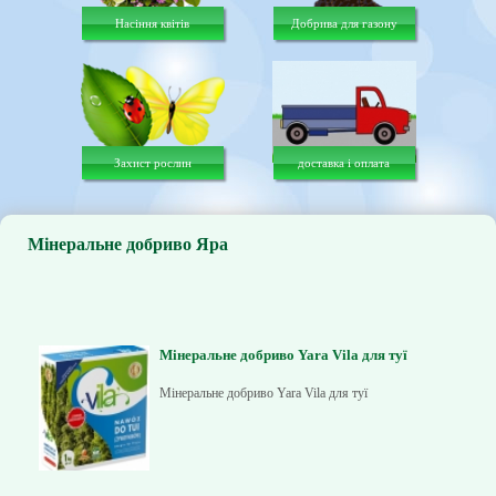
Насіння квітів
Добрива для газону
Захист рослин
доставка і оплата
Мінеральне добриво Яра
Мінеральне добриво Yara Vila для туї
Мінеральне добриво Yara Vila для туї