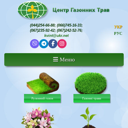
(044)254-66-88
;
(066)745-16-33
;
УКР
(067)235-92-42
;
(067)242-52-76
;
РУС
kvint@ukr.net
Меню
Рулонний газон
Газонні трави