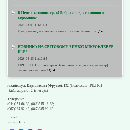
В Центрі газонних трав! Добрива від вітчизняного
виробника!
2023-03-01 11:24:04
Гранульовані добрива для садових рослин Зелений Гай
Далі...
НОВИНКА НА СВІТОВОМУ РИНКУ! МІКРОКЛЕВЕР
DLF !!!!
2020-03-13 11:10:15
PIPOLINA Trifolium repens Конюшина повзуча (мікроклевер)
Зеленішою не буває!
Далі...
м.Київ, вул. Кирилівська (Фрунзе), 132
(Подільське ТРЕД КП
"Київпастранс", 2-й поверх)
Телефони:
(044)254-66-88
;
(066)745-16-33
;
(067)235-92-42
;
(067)235-92-42
E-mail:
kvint@ukr.net