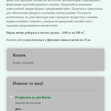
цьому для партерних газонів він застосуємо при необхідності прискореного
формування трав'яний-дернового покриву. Придатний як компонент
травосумішей, швидко формує декоративний ефект. Додається в травосуміші
для забезпечення швидкого озеленення засіяної ділянки. Рослина не
розповзається, як деякі інші види трав і прекрасно поєднується з різними
видами овсяніци і тонконога, утворюючи прекрасний, якісний газон з
чудовими декоративними властивостями.
2
Норма висіву райграса в чистих групах – 4,00 кг на 100 м
.
Насіння райграс
реалізуються у фірмових мішках вагою по 25 кг.
Кошик
Кошик порожній
Новини та акції
Розпродаж до дня Києва
2026-05-20 14:14:42
Далі...