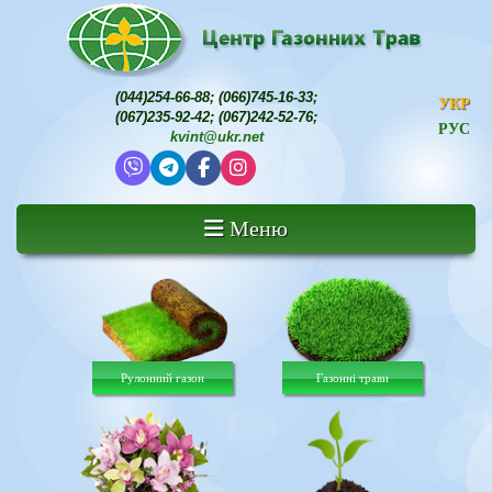
(044)254-66-88
;
(066)745-16-33
;
УКР
(067)235-92-42
;
(067)242-52-76
;
РУС
kvint@ukr.net
Меню
Рулонний газон
Газонні трави