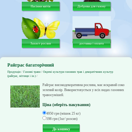
Насіння квітів
Добрива для газону
Захист рослин
доставка і оплата
Райграс багаторічний
Продукція
/
Газонні трави
/
Окремі культури газонних трав і декоратічвних культур
(райграс, мітлиця і ін.)
/
Райграс високодекоративна рослина, має яскравий соковити
зелений колір. Використовується у всіх видах газонних
травосумішей.
Ціна (оберіть пакування)
4950 грн (мішок 25 кг)
198 грн (1кг/ розсип)