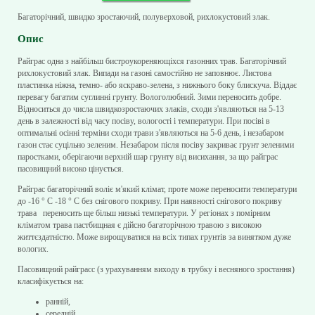
Багаторічний, швидко зростаючий, полуверховой, рихлокустовий злак.
Опис
Райграс одна з найбільш бистроукореняющіхся газонних трав. Багаторічний
рихлокустовий злак. Випади на газоні самостійно не заповнює. Листова
пластинка ніжна, темно- або яскраво-зелена, з нижнього боку блискуча. Віддає
перевагу багатим суглинні грунту. Вологолюбний. Зими переносить добре.
Відноситься до числа швидкозростаючих злаків, сходи з'являються на 5-13
день в залежності від часу посіву, вологості і температури. При посіві в
оптимальні осінні терміни сходи трави з'являються на 5-6 день, і незабаром
газон стає суцільно зеленим. Незабаром після посіву закриває грунт зеленими
паростками, оберігаючи верхній шар грунту від висихання, за що райграс
пасовищний високо цінується.
Райграс багаторічний воліє м'який клімат, проте може переносити температури
до -16 ° С -18 ° С без снігового покриву. При наявності снігового покриву
трава переносить ще більш низькі температури. У регіонах з помірним
кліматом трава пастбищная є дійсно багаторічною травою з високою
життєздатністю. Може вирощуватися на всіх типах грунтів за винятком дуже
вологих.
Пасовищний райграсс (з урахуванням виходу в трубку і весняного зростання)
класифікується на:
ранній,
середній,