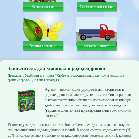
Семена цветов
Удобрения для газона
Защита растений
доставка і оплата
Закислитель для хвойных и рододендронов
Продукция
/
Удобрения для газона
/
Удобрения гранулированные для газона, открытого
грунта «Агрекол» (Польша-Голландия)
/
Аgrесоl - закисляющее удобрение для хвойников и
рододендронов, а также других кислолюбивых растений - э
высококачественное специализированное закисляющее
удобрение, предназначенное для закисления подушки
(верхнего слоя почвы) при выращивании всех кислолюбив
растений.
Рекомендуем для внесения под хвойники, бруснику, для закисления подушки
при выращивании рододендронов и азалий. В своём составе содержит азот (N)
20% и положительно влияющую на кислолюбивые растения серу (S), которая