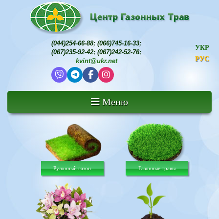
(044)254-66-88
;
(066)745-16-33
;
УКР
(067)235-92-42
;
(067)242-52-76
;
РУС
kvint@ukr.net
Меню
Рулонный газон
Газонные травы