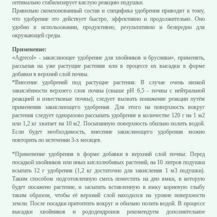
оптимально стабилизирует кислую реакцию подушки.
Правильно скомпонованный состав и специфика удобрения приводят к тому,
что удобрение это действует быстро, эффективно и продолжительно. Оно
удобно в использовании, продуктивно, результативно и безвредно для
окружающей среды.
Применение:
«Аgrесоl» - закисляющее удобрение для хвойников и брусники», применять,
рассыпая на уже растущие растения или в процессе их высадки в форме
добавки в верхний слой почвы.
*Внесение удобрений под растущие растения: В случае очень низкой
закислённости верхнего слоя почвы (свыше рН 6,5 - почвы с нейтральной
реакцией и известковые почвы), следует вызвать понижение реакции путём
применения закисляющего удобрения. Для этого на поверхность вокруг
растения следует одноразово рассыпать удобрение в количестве 120 г на 1 м2
или 1,2 кг хватает на 10 м2. Посыпанную поверхность обильно полить водой.
Если будет необходимость, внесение закисляющего удобрения можно
повторить по истечении 3-х месяцев.
*Применение удобрения в форме добавки в верхний слой почвы: Перед
посадкой хвойников или иных кислолюбивых растений, на 10 литров подушки
всыпать 12 г удобрения (1,2 кг достаточно для закисления 1 м3 подушки).
Таким способом подготовленную смесь поместить на дно ямки, в которую
будет посажено растение, и засыпать вставленную в ямку корневую глыбу
таким образом, чтобы её верхний слой находился на уровне поверхности
земли. После посадки притоптать вокруг и обильно полить водой. В процессе
высадки хвойников и рододендронов рекомендуем дополнительное