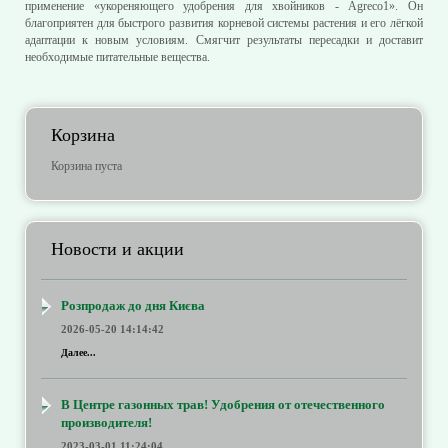
применение «укореняющего удобрения для хвойников - Аgrесо1». Он
благоприятен для быстрого развития корневой системы растения и его лёгкой
адаптации к новым условиям. Смягчит результаты пересадки и доставит
необходимые питательные вещества.
Корзина
Корзина пуста
Новости и акции
Розпродаж до дня Києва
2026-05-20 14:14:42
Далее...
В Центре газонных трав! Удобрения от отечественного
производителя!
2023-03-01 11:24:04