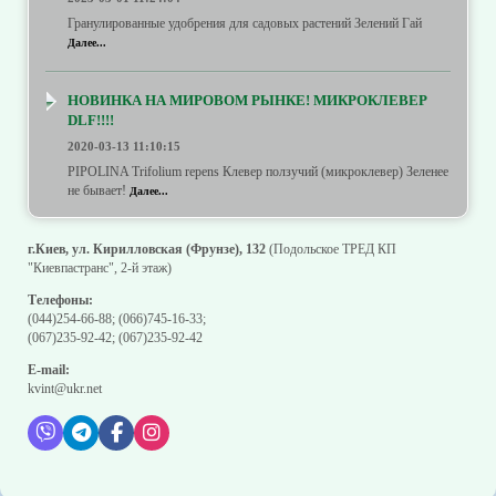
Гранулированные удобрения для садовых растений Зелений Гай
Далее...
НОВИНКА НА МИРОВОМ РЫНКЕ! МИКРОКЛЕВЕР
DLF!!!!
2020-03-13 11:10:15
PIPOLINA Trifolium repens Клевер ползучий (микроклевер) Зеленее
не бывает!
Далее...
г.Киев, ул. Кирилловская (Фрунзе), 132
(Подольское ТРЕД КП
"Киевпастранс", 2-й этаж)
Телефоны:
(044)254-66-88
;
(066)745-16-33
;
(067)235-92-42
;
(067)235-92-42
E-mail:
kvint@ukr.net