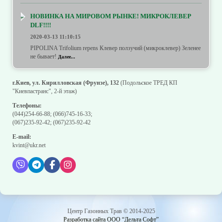
НОВИНКА НА МИРОВОМ РЫНКЕ! МИКРОКЛЕВЕР
DLF!!!!
2020-03-13 11:10:15
PIPOLINA Trifolium repens Клевер ползучий (микроклевер) Зеленее
не бывает!
Далее...
г.Киев, ул. Кирилловская (Фрунзе), 132
(Подольское ТРЕД КП
"Киевпастранс", 2-й этаж)
Телефоны:
(044)254-66-88
;
(066)745-16-33
;
(067)235-92-42
;
(067)235-92-42
E-mail:
kvint@ukr.net
Центр Газонных Трав © 2014-2025
Разработка сайта ООО “Дельта Софт”