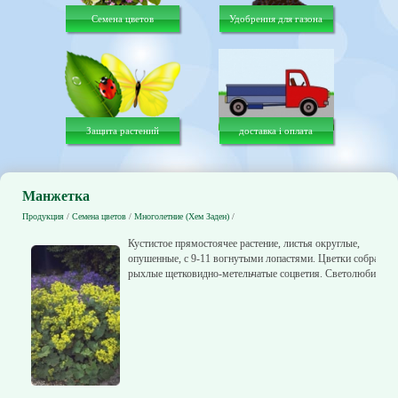
Семена цветов
Удобрения для газона
Защита растений
доставка і оплата
Манжетка
Продукция
/
Семена цветов
/
Многолетние (Хем Заден)
/
Кустистое прямостоячее растение, листья округлые,
опушенные, с 9-11 вогнутыми лопастями. Цветки собраны 
рыхлые щетковидно-метельчатые соцветия. Светолюбиво.