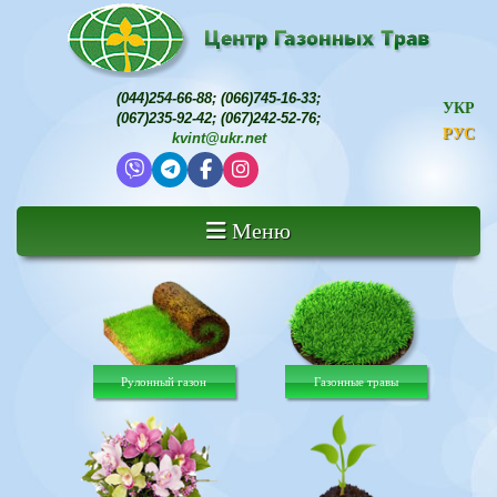
(044)254-66-88
;
(066)745-16-33
;
УКР
(067)235-92-42
;
(067)242-52-76
;
РУС
kvint@ukr.net
Меню
Рулонный газон
Газонные травы