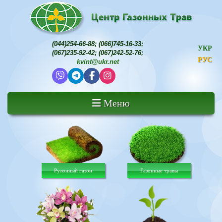
(044)254-66-88
;
(066)745-16-33
;
УКР
(067)235-92-42
;
(067)242-52-76
;
РУС
kvint@ukr.net
Меню
Рулонный газон
Газонные травы