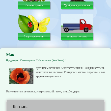
Семена цветов
Удобрения для газона
Защита растений
доставка і оплата
Мак
Продукция
/
Семена цветов
/
Многолетние (Хем Заден)
/
Куст прямостоячий, многостебельный, каждый стебель увен
чашевидным цветком. Интересен чистой окраской и очень
крупными цветками.
Каменнистые цветники, мавританский газон, миксбордеры.
Корзина