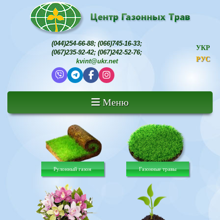
(044)254-66-88
;
(066)745-16-33
;
УКР
(067)235-92-42
;
(067)242-52-76
;
РУС
kvint@ukr.net
Меню
Рулонный газон
Газонные травы