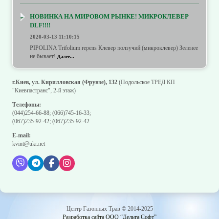
НОВИНКА НА МИРОВОМ РЫНКЕ! МИКРОКЛЕВЕР
DLF!!!!
2020-03-13 11:10:15
PIPOLINA Trifolium repens Клевер ползучий (микроклевер) Зеленее
не бывает!
Далее...
г.Киев, ул. Кирилловская (Фрунзе), 132
(Подольское ТРЕД КП
"Киевпастранс", 2-й этаж)
Телефоны:
(044)254-66-88
;
(066)745-16-33
;
(067)235-92-42
;
(067)235-92-42
E-mail:
kvint@ukr.net
Центр Газонных Трав © 2014-2025
Разработка сайта ООО “Дельта Софт”