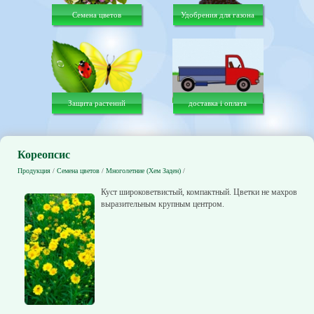
Семена цветов
Удобрения для газона
Защита растений
доставка і оплата
Кореопсис
Продукция
/
Семена цветов
/
Многолетние (Хем Заден)
/
Куст широковетвистый, компактный. Цветки не махровые с
выразительным крупным центром.