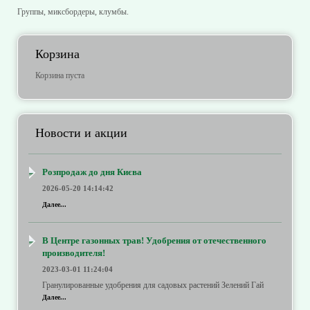
Группы, миксбордеры, клумбы.
Корзина
Корзина пуста
Новости и акции
Розпродаж до дня Києва
2026-05-20 14:14:42
Далее...
В Центре газонных трав! Удобрения от отечественного
производителя!
2023-03-01 11:24:04
Гранулированные удобрения для садовых растений Зелений Гай
Далее...