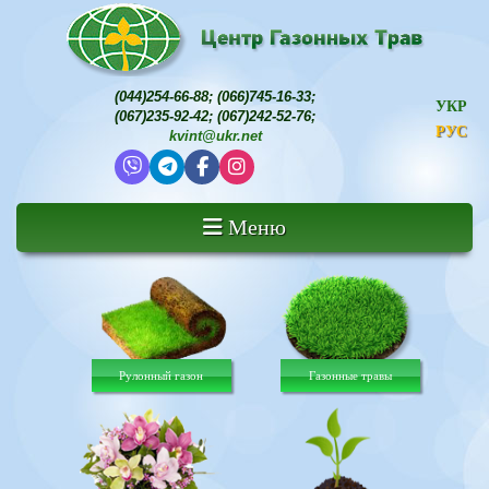
(044)254-66-88
;
(066)745-16-33
;
УКР
(067)235-92-42
;
(067)242-52-76
;
РУС
kvint@ukr.net
Меню
Рулонный газон
Газонные травы