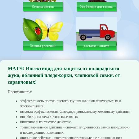
Семена цветов
Удобрения для газона
Защита растений
доставка і оплата
МАТЧ! Инсектицид для защиты от колорадского
жука, яблонной плодожорки, хлопковой совки, от
саранчовых!
Преимущества:
эффективность против листогрызущих личинок чешуекрылых и
жесткокрылых
высокая эффективность, благодаря уникальному механизму действия
ингибитор синтеза хитина насекомых
кишечное и контактное действие
трансовариальное действие - снижает плодовитость самок плодожорки
в последующих поколениях
овицидное действие - предотвращает отрождение личинок из яиц