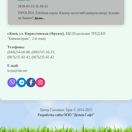
2020-03-13 11:10:15
PIPOLINA Trifolium repens Клевер ползучий (микроклевер) Зеленее
не бывает!
Далее...
г.Киев, ул. Кирилловская (Фрунзе), 132
(Подольское ТРЕД КП
"Киевпастранс", 2-й этаж)
Телефоны:
(044)254-66-88
;
(066)745-16-33
;
(067)235-92-42
;
(067)235-92-42
E-mail:
kvint@ukr.net
Центр Газонных Трав © 2014-2025
Разработка сайта ООО “Дельта Софт”