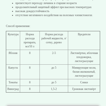
препятствует переходу личинок в старшие возраста
продолжительный защитный эффект при высоких температурах
высокая дождеустойчивость
отсутствие негативного воздействия на полезных членистоногих
Способ применения:
Культура
Норма
Норма расхода
Вредители
расхода
рабочей жидкости, л/
препарата,
сотку, дерево
мл/10 л
Яблоня
8
2-5
Листовёртки, яблочная
плодожорка,
листогрызущие
Капуста
8
до 5
Минирующие моли,
билан жилковатый,
листогрызущие
Томаты
8
до 5
Совки
Виноград
8
1,5-2
Гроновая листовёрт