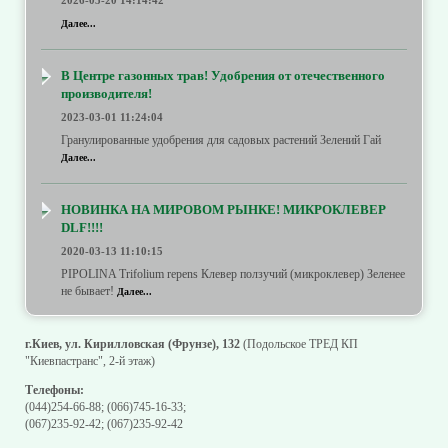
2026-05-20 14:14:42
Далее...
В Центре газонных трав! Удобрения от отечественного
производителя!
2023-03-01 11:24:04
Гранулированные удобрения для садовых растений Зелений Гай
Далее...
НОВИНКА НА МИРОВОМ РЫНКЕ! МИКРОКЛЕВЕР
DLF!!!!
2020-03-13 11:10:15
PIPOLINA Trifolium repens Клевер ползучий (микроклевер) Зеленее
не бывает!
Далее...
г.Киев, ул. Кирилловская (Фрунзе), 132
(Подольское ТРЕД КП
"Киевпастранс", 2-й этаж)
Телефоны:
(044)254-66-88
;
(066)745-16-33
;
(067)235-92-42
;
(067)235-92-42