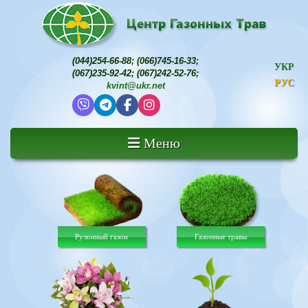
(044)254-66-88
;
(066)745-16-33
;
УКР
(067)235-92-42
;
(067)242-52-76
;
РУС
kvint@ukr.net
Меню
Рулонный газон
Газонные травы