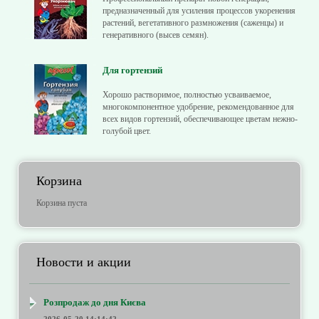
предназначенный для усиления процессов укоренения
растений, вегетативного размножения (саженцы) и
генеративного (высев семян).
Для гортензий
Хорошо растворимое, полностью усваиваемое,
многокомпонентное удобрение, рекомендованное для
всех видов гортензий, обеспечивающее цветам нежно-
голубой цвет.
Корзина
Корзина пуста
Новости и акции
Розпродаж до дня Києва