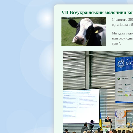
VII Всеукраїнський молочний ко
14 лютого 201
організований
Ми дуже задов
конгресу, одн
трав
".