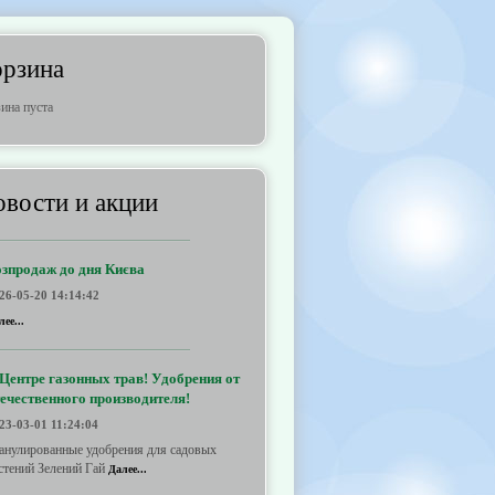
орзина
ина пуста
вости и акции
озпродаж до дня Києва
26-05-20 14:14:42
лее...
Центре газонных трав! Удобрения от
ечественного производителя!
23-03-01 11:24:04
анулированные удобрения для садовых
стений Зелений Гай
Далее...