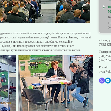
Н
М
20
PI
(м
дувачами і колегами біля наших стендів, безліч цікавих зустрічей, нових
рмових трав" надані якісні консультації потенційним клієнтам, грунтовні
г.Киев, 
о аграріїв з якісними травосумішами виробничо-селекційної
ТРЕД КП 
" (Данія), які пропонуються для забезпечення вітчизняного
ми культурними пасовищами та заготівлі збалансованих кормів.
Телефон
(044)254-
(067)235-
E-mail:
kvint@ukr