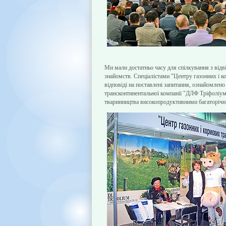
Ми мали достатньо часу для спілкування з відві
знайомств. Спеціалістами "Центру газонних і ко
відповіді на поставлені запитання, ознайомлен
трансконтинентальної компанії "ДЛФ Тріфоліум
тваринництва високопродуктивними багаторічни