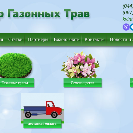
(044
(067
kvin
ия
Статьи
Партнеры
Важно знать
Контакты
Новости и
Газонные травы
Семена цветов
доставка і оплата