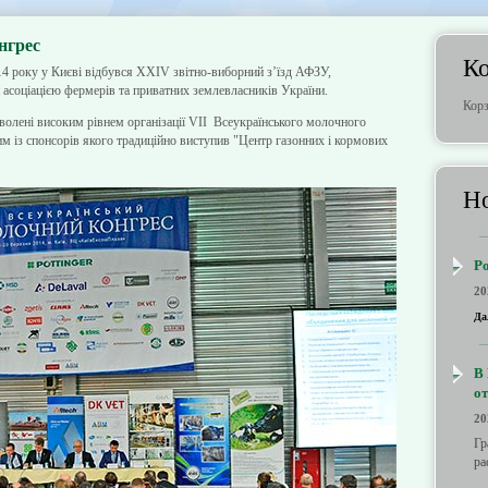
нгрес
К
4 року у Києві відбувся ХХІV звітно-виборний з’їзд АФЗУ,
 асоціацією фермерів та приватних землевласників України.
Корз
олені високим рівнем організації VII Всеукраїнського молочного
им із спонсорів якого традиційно виступив "Центр газонних і
кормових
Но
Р
20
Да
В 
от
20
Гр
ра