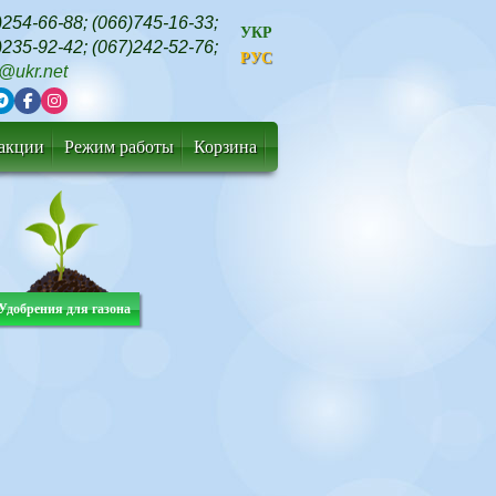
)254-66-88
;
(066)745-16-33
;
УКР
)235-92-42
;
(067)242-52-76
;
РУС
t@ukr.net
 акции
Режим работы
Корзина
Удобрения для газона