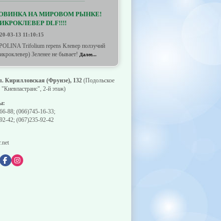
ОВИНКА НА МИРОВОМ РЫНКЕ!
ИКРОКЛЕВЕР DLF!!!!
20-03-13 11:10:15
POLINA Trifolium repens Клевер ползучий
икроклевер) Зеленее не бывает!
Далее...
ул. Кирилловская (Фрунзе), 132
(Подольское
"Киевпастранс", 2-й этаж)
ы:
66-88
;
(066)745-16-33
;
92-42
;
(067)235-92-42
.net