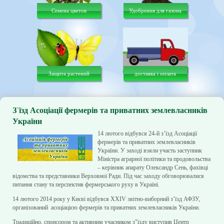
Семена цветов
Удобрения для газона
Защита растений
доставка і оплата
З`їзд Асоціації фермерів та приватних землевласників
України
14 лютого відбувся 24-й з’їзд Асоціації
фермерів та приватних землевласників
України. У заході взяли участь заступник
Міністра аграрної політики та продовольства
– керівник апарату Олександр Сень, фахівці
відомства та представники Верховної Ради. Під час заходу обговорювалися
питання стану та перспектив фермерського руху в Україні.
14 лютого 2014 року у Києві відбувся ХХІV звітно-виборний з’їзд АФЗУ,
організований асоціацією фермерів та приватних землевласників України.
Традиційно, спонсором та активним учасником з"їзду виступив Центр