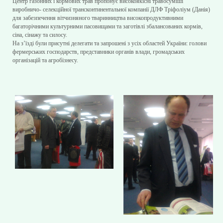
Центр газонних і кормових трав пропонує високоякісні травосуміші
виробничо- селекційної трансконтинентальної компанії ДЛФ Тріфоліум (Данія)
для забезпечення вітчизняного тваринництва високопродуктивними
багаторічними культурними пасовищами та заготівлі збалансованих кормів,
сіна, сінажу та силосу.
На з’їзді були присутні делегати та запрошені з усіх областей України: голови
фермерських господарств, представники органів влади, громадських
організацій та агробізнесу.