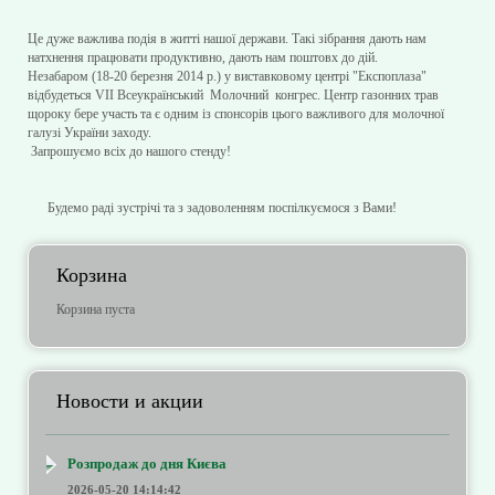
Це дуже важлива подія в житті нашої держави. Такі зібрання дають нам
натхнення працювати продуктивно, дають нам поштовх до дій.
Незабаром (18-20 березня 2014 р.) у виставковому центрі "Експоплаза"
відбудеться VII Всеукраїнський Молочний конгрес. Центр газонних трав
щороку бере участь та є одним із спонсорів цього важливого для молочної
галузі України заходу.
Запрошуємо всіх до нашого стенду!
Будемо раді зустрічі та з задоволенням поспілкуємося з Вами!
Корзина
Корзина пуста
Новости и акции
Розпродаж до дня Києва
2026-05-20 14:14:42