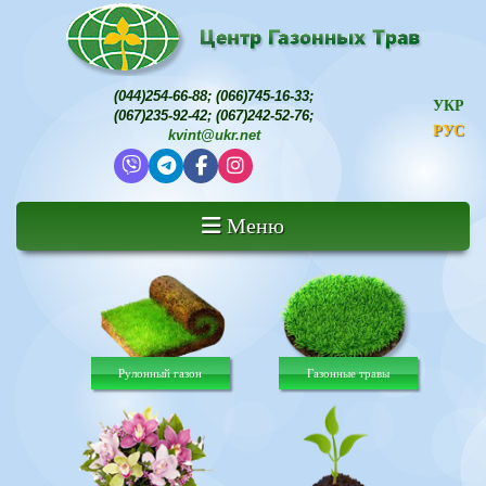
(044)254-66-88
;
(066)745-16-33
;
УКР
(067)235-92-42
;
(067)242-52-76
;
РУС
kvint@ukr.net
Меню
Рулонный газон
Газонные травы