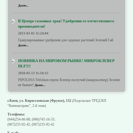
Далее...
В Центре газонных трав! Удобрения от отечественного
производителя!
2023-03-01 11:24:04
Гранулированные удобрения для садовых растений Зелений Гай
Далее...
НОВИНКА НА МИРОВОМ РЫНКЕ! МИКРОКЛЕВЕР
DLF!!!!
2020-03-13 11:10:15
PIPOLINA Trifolium repens Клевер ползучий (микроклевер) Зеленее
не бывает!
Далее...
г.Киев, ул. Кирилловская (Фрунзе), 132
(Подольское ТРЕД КП
"Киевпастранс", 2-й этаж)
Телефоны:
(044)254-66-88
;
(066)745-16-33
;
(067)235-92-42
;
(067)235-92-42
E-mail: