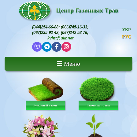
(044)254-66-88
;
(066)745-16-33
;
УКР
(067)235-92-42
;
(067)242-52-76
;
РУС
kvint@ukr.net
Меню
Рулонный газон
Газонные травы