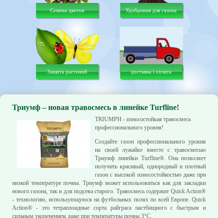
Семена цветов
Удобрения для газона
Защита растений
доставка і оплата
Триумф – новая травосмесь в линейке Turfline!
TRIUMPH - износостойкая травосмесь
профессионального уровня!
Создайте газон профессионального уровня
на своей лужайке вместе с травосмесью
Триумф линейки Turfline®. Она позволяет
получить красивый, однородный и плотный
газон с высокой износостойкостью даже при
низкой температуре почвы. Триумф может использоваться как для закладки
нового газона, так и для подсева старого. Травосмесь содержит Quick Action®
- технологию, использующуюся на футбольных полях по всей Европе. Quick
Action® - это тетраплоидные сорта райграса пастбищного с быстрым и
сильным укоренением даже при температуры почвы 3°C.