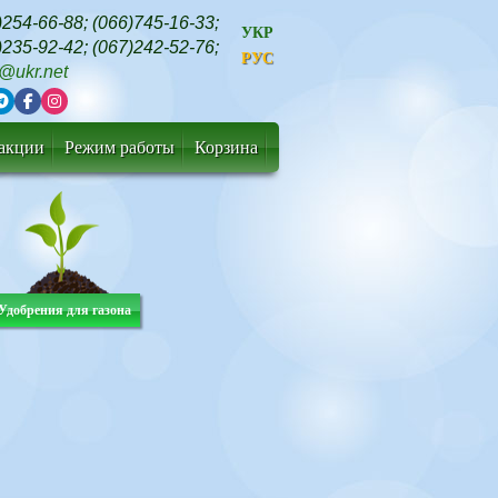
)254-66-88
;
(066)745-16-33
;
УКР
)235-92-42
;
(067)242-52-76
;
РУС
t@ukr.net
 акции
Режим работы
Корзина
Удобрения для газона