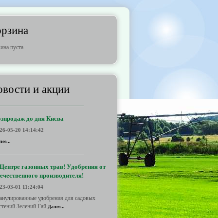
орзина
ина пуста
вости и акции
озпродаж до дня Києва
26-05-20 14:14:42
лее...
Центре газонных трав! Удобрения от
ечественного производителя!
23-03-01 11:24:04
анулированные удобрения для садовых
стений Зелений Гай
Далее...