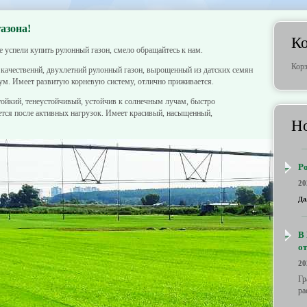
азона!
К
е успели купить рулонный газон, смело обращайтесь к нам.
Корз
качественнй, двухлетний рулонный газон, вырощенный из датских семян
. Имеет развитую корневую систему, отлично приживается.
тойкий, тенеустойчивый, устойчив к солнечным лучам, быстро
ется после активных нагрузок. Имеет красивый, насыщенный,
Но
Р
20
Да
В 
от
20
Гр
ра