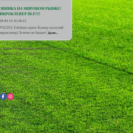
ОВИНКА НА МИРОВОМ РЫНКЕ!
ИКРОКЛЕВЕР DLF!!!!
20-03-13 11:10:15
POLINA Trifolium repens Клевер ползучий
икроклевер) Зеленее не бывает!
Далее...
ул. Кирилловская (Фрунзе), 132
(Подольское
"Киевпастранс", 2-й этаж)
ы:
66-88
;
(066)745-16-33
;
92-42
;
(067)235-92-42
.net