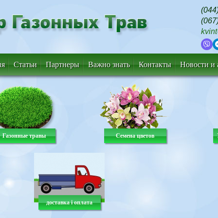
(044
(067
kvin
ия
Статьи
Партнеры
Важно знать
Контакты
Новости и
Газонные травы
Семена цветов
доставка і оплата