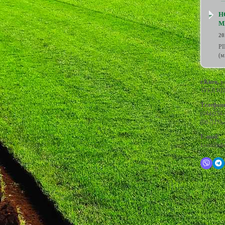
Н
М
20
PI
(м
г.Киев, 
ТРЕД КП 
Телефон
(044)254-
(067)235-
E-mail:
kvint@ukr