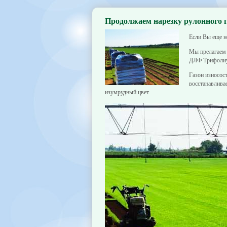
Продолжаем нарезку рулонного г
Если Вы еще н
Мы прелагаем 
ДЛФ Трифолиум
Газон износос
восстанавлива
изумрудный цвет.